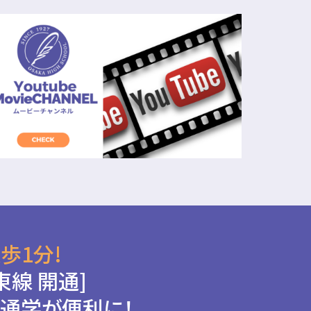
歩1分!
東線 開通]
通学が便利に！