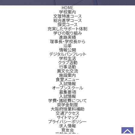
HOME
学校案内
文理特進コース
総合進学コース
探究コース
充実したサポート体制
学びの取り組み
進路実績
理事長・学校長から
沿革
情報公開
デジタルパンフレット
学校生活
クラブ活動
行事活動
異文化交流
施設案内
食堂メニュー
入試情報
オープンスクール
募集要項
入試情報
学費・諸経費について
奨学金制度
大阪府授業料補助
交通アクセス
サイトマップ
プライバシーポリシー
求人情報
育友会
受験生の方へ