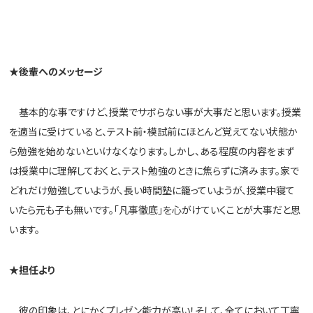
★
後輩へのメッセージ
基本的な事ですけど、授業でサボらない事が大事だと思います。
授業
を適当に受けていると、テスト前・模試前にほとんど覚えてない状態か
ら勉強を始めないといけなくな
ります。しかし、ある程度の内容をまず
は授業中に理解しておくと、テスト勉強のときに焦らずに済み
ます。家で
どれだけ勉強していようが、
長い時間塾に籠っていようが、授業中寝て
いたら元も子も無いです。
「凡事徹底」を心がけていくことが大事だと思
います。
★担任より
彼の印象は、とにかくプレゼン能力が高い！そして、全てにおいて丁寧