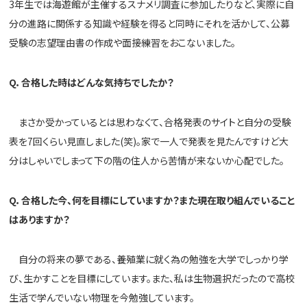
3年生では海遊館が主催するスナメリ調査に参加したりなど、
実際に自
分の進路に関係する知識や経験を得ると同時にそれを活か
して、公募
受験の志望理由書の作成や面接練習をおこないました。
Q．合格した時はどんな気持ちでしたか？
まさか受かっているとは思わなくて、
合格発表のサイトと自分の受験
表を7回くらい見直しました(笑)
。
家で一人で発表を見たんですけど大
分はしゃいでしまって下の階の
住人から苦情が来ないか心配でした。
Q．合格した今、何を目標にしていますか？
また現在取り組んでいること
はありますか？
自分の将来の夢である、
養殖業に就く為の勉強を大学でしっかり学
び、
生かすことを目標にしています。また、
私は生物選択だったので高校
生活で学んでいない物理を今勉強して
います。