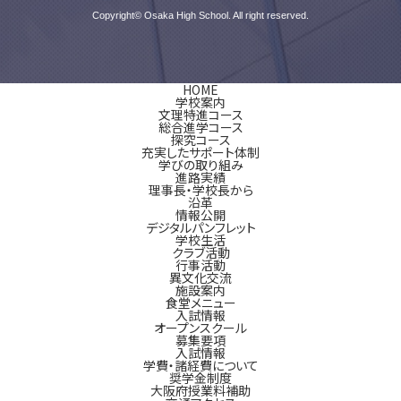
Copyright© Osaka High School. All right reserved.
HOME
学校案内
文理特進コース
総合進学コース
探究コース
充実したサポート体制
学びの取り組み
進路実績
理事長・学校長から
沿革
情報公開
デジタルパンフレット
学校生活
クラブ活動
行事活動
異文化交流
施設案内
食堂メニュー
入試情報
オープンスクール
募集要項
入試情報
学費・諸経費について
奨学金制度
大阪府授業料補助