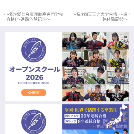
‹
›
＊祝＊愛仁会看護助産専門学校
＊祝＊四天王寺大学合格！～進
合格！～進路体験記⑩～
路体験記⑫～