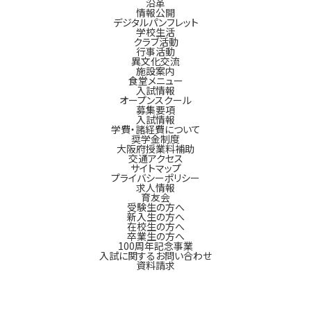
沿革
情報公開
デジタルパンフレット
学校生活
クラブ活動
行事活動
異文化交流
施設案内
食堂メニュー
入試情報
オープンスクール
募集要項
入試情報
学費・諸経費について
奨学金制度
大阪府授業料補助
交通アクセス
サイトマップ
プライバシーポリシー
求人情報
育友会
受験生の方へ
新入生の方へ
在校生の方へ
卒業生の方へ
100周年記念事業
入試に関するお問い合わせ
資料請求