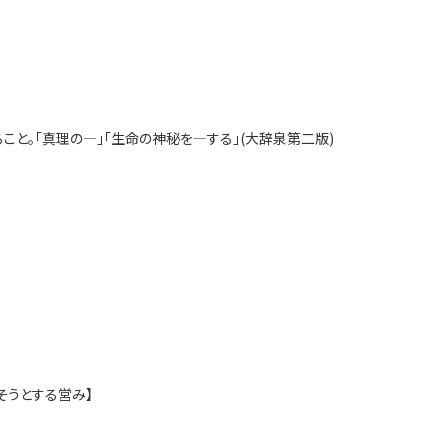
こと。「真理の―」「生命の神秘を―する」(大辞泉第二版)
そうとする営み】