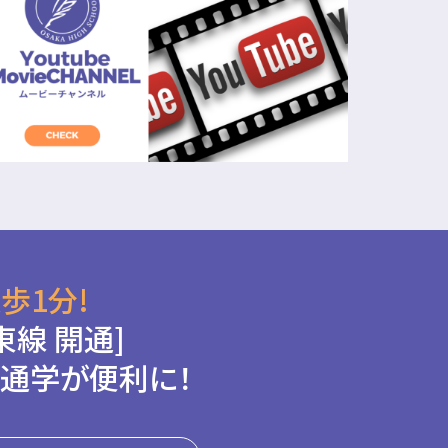
歩1分!
東線 開通]
通学が便利に！