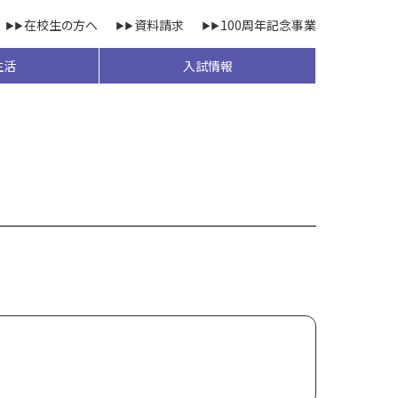
在校生の方へ
資料請求
100周年記念事業
生活
入試情報