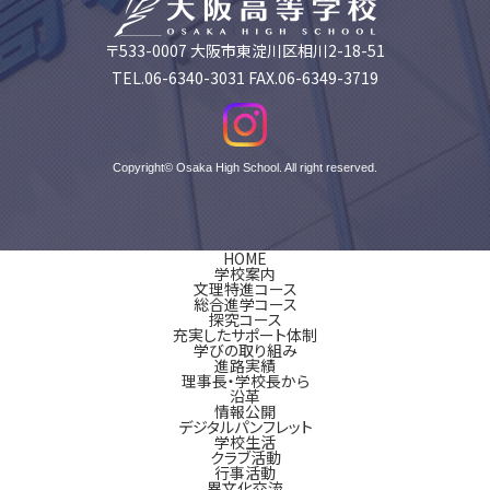
〒533-0007 大阪市東淀川区相川2-18-51
TEL.06-6340-3031 FAX.06-6349-3719
Copyright© Osaka High School. All right reserved.
HOME
学校案内
文理特進コース
総合進学コース
探究コース
充実したサポート体制
学びの取り組み
進路実績
理事長・学校長から
沿革
情報公開
デジタルパンフレット
学校生活
クラブ活動
行事活動
異文化交流