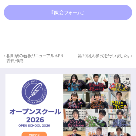
『照会フォーム』
‹
›
相川駅の看板リニューアル＊PR
第79回入学式を行いました。
委員作成