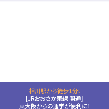
相川駅から徒歩1分!
[JRおおさか東線 開通]
東大阪からの通学が便利に！