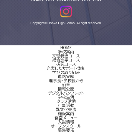
Copyright© Osaka High School. All right reserved.
HOME
学校案内
文理特進コース
総合進学コース
探究コース
充実したサポート体制
学びの取り組み
進路実績
理事長・学校長から
沿革
情報公開
デジタルパンフレット
学校生活
クラブ活動
行事活動
異文化交流
施設案内
食堂メニュー
入試情報
オープンスクール
募集要項