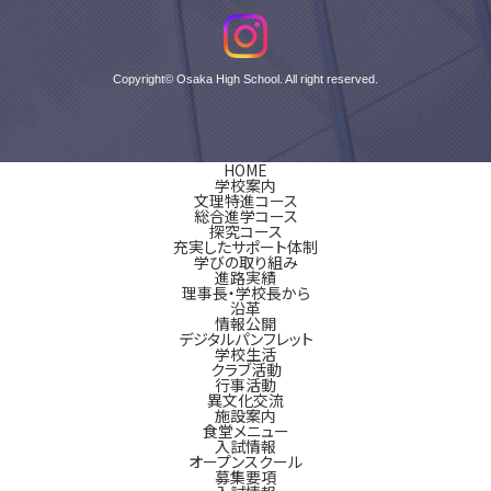
Copyright© Osaka High School. All right reserved.
HOME
学校案内
文理特進コース
総合進学コース
探究コース
充実したサポート体制
学びの取り組み
進路実績
理事長・学校長から
沿革
情報公開
デジタルパンフレット
学校生活
クラブ活動
行事活動
異文化交流
施設案内
食堂メニュー
入試情報
オープンスクール
募集要項