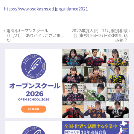
https://www.osakashs.ed.jp/guidance2021
‹
›
第3回オープンスクール
2022年度入試 11月個別相談
（11/21） ありがとうございまし
会（来校）26日27日のお申し込
た!
み終了