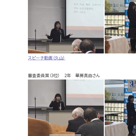
スピーチ動画（久山）
審査委員賞（3位） 2年 華房真由さん