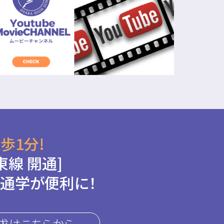
歩1分!
東線 開通]
通学が便利に！
求はこちらから