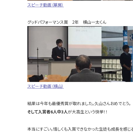
スピーチ動画（華房）
グッドパフォーマンス賞 2年 横山一太くん
スピーチ動画（横山）
結果は今年も最優秀賞が取れました。久山さんおめでとう。
そして入賞者6人中3人
が大高生という快挙！！
本当にすごい。惜しくも入賞できなかった生徒も成長を感じる