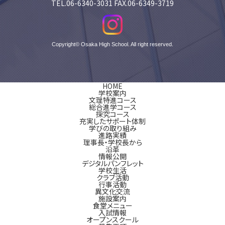
TEL.06-6340-3031 FAX.06-6349-3719
Copyright© Osaka High School. All right reserved.
HOME
学校案内
文理特進コース
総合進学コース
探究コース
充実したサポート体制
学びの取り組み
進路実績
理事長・学校長から
沿革
情報公開
デジタルパンフレット
学校生活
クラブ活動
行事活動
異文化交流
施設案内
食堂メニュー
入試情報
オープンスクール