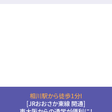
相川駅から徒歩1分!
[JRおおさか東線 開通]
東大阪からの通学が便利に！