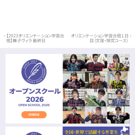
‹
›
【2023オリエンテーション学習合
オリエンテーション学習合宿１日
宿】舞子ヴィラ 最終日
目（文理・探究コース）