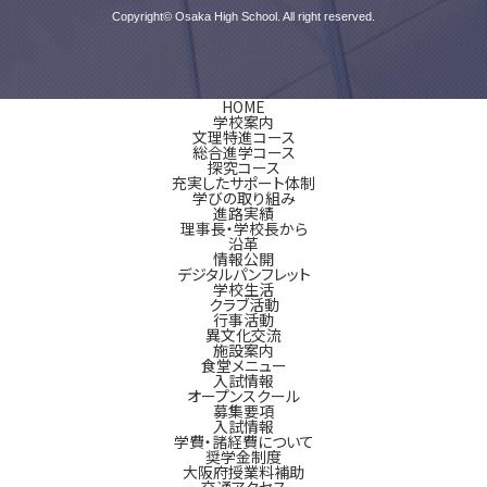
Copyright© Osaka High School. All right reserved.
HOME
学校案内
文理特進コース
総合進学コース
探究コース
充実したサポート体制
学びの取り組み
進路実績
理事長・学校長から
沿革
情報公開
デジタルパンフレット
学校生活
クラブ活動
行事活動
異文化交流
施設案内
食堂メニュー
入試情報
オープンスクール
募集要項
入試情報
学費・諸経費について
奨学金制度
大阪府授業料補助