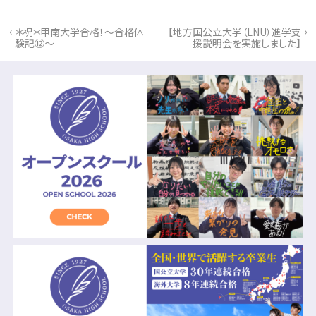
‹
›
＊祝＊甲南大学合格！～合格体
【地方国公立大学（LNU）進学支
験記⑫～
援説明会を実施しました】