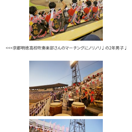
<<<京都明徳高校吹奏楽部さんのマーチングにノリノリ♩の2年男子♩