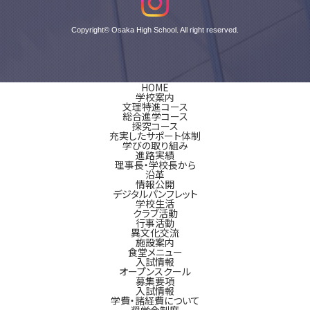
Copyright© Osaka High School. All right reserved.
HOME
学校案内
文理特進コース
総合進学コース
探究コース
充実したサポート体制
学びの取り組み
進路実績
理事長・学校長から
沿革
情報公開
デジタルパンフレット
学校生活
クラブ活動
行事活動
異文化交流
施設案内
食堂メニュー
入試情報
オープンスクール
募集要項
入試情報
学費・諸経費について