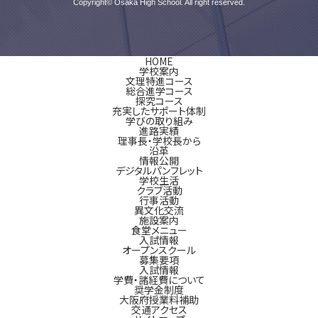
Copyright© Osaka High School. All right reserved.
HOME
学校案内
文理特進コース
総合進学コース
探究コース
充実したサポート体制
学びの取り組み
進路実績
理事長・学校長から
沿革
情報公開
デジタルパンフレット
学校生活
クラブ活動
行事活動
異文化交流
施設案内
食堂メニュー
入試情報
オープンスクール
募集要項
入試情報
学費・諸経費について
奨学金制度
大阪府授業料補助
交通アクセス