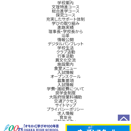
学校案内
文理特進コース
総合進学コース
探究コース
充実したサポート体制
学びの取り組み
進路実績
理事長・学校長から
沿革
情報公開
デジタルパンフレット
学校生活
クラブ活動
行事活動
異文化交流
施設案内
食堂メニュー
入試情報
オープンスクール
募集要項
入試情報
学費・諸経費について
奨学金制度
大阪府授業料補助
交通アクセス
サイトマップ
プライバシーポリシー
求人情報
育友会
受験生の方へ
TOP
新入生の方へ
在校生の方へ