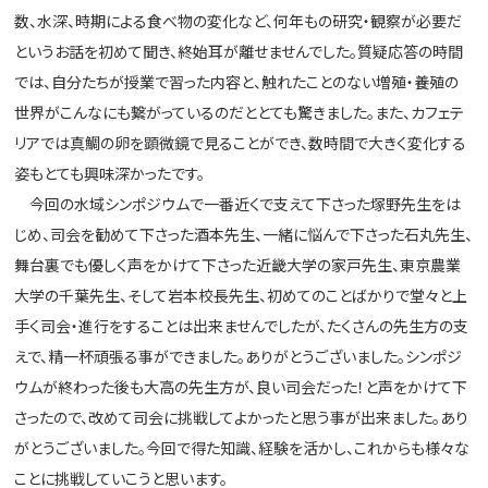
数、水深、時期による食べ物の変化など、何年もの研究・観察が必要だ
というお話を初めて聞き、終始耳が離せませんでした。質疑応答の時間
では、自分たちが授業で習った内容と、触れたことのない増殖・養殖の
世界がこんなにも繋がっているのだととても驚きました。また、カフェテ
リアでは真鯛の卵を顕微鏡で見ることができ、数時間で大きく変化する
姿もとても興味深かったです。
今回の水域シンポジウムで一番近くで支えて下さった塚野先生をは
じめ、司会を勧めて下さった酒本先生、一緒に悩んで下さった石丸先生、
舞台裏でも優しく声をかけて下さった近畿大学の家戸先生、東京農業
大学の千葉先生、そして岩本校長先生、初めてのことばかりで堂々と上
手く司会・進行をすることは出来ませんでしたが、たくさんの先生方の支
えで、精一杯頑張る事ができました。ありがとうございました。シンポジ
ウムが終わった後も大高の先生方が、良い司会だった！と声をかけて下
さったので、改めて司会に挑戦してよかったと思う事が出来ました。あり
がとうございました。今回で得た知識、経験を活かし、これからも様々な
ことに挑戦していこうと思います。