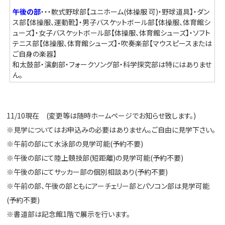
午後の部
・・・軟式野球部【ユニホーム(体操服 可)・野球道具】・ダン
ス部【体操服、運動靴】・男子バスケットボール部【体操服、体育館シ
ューズ】・女子バスケットボール部【体操服、体育館シューズ】・ソフト
テニス部【体操服、体育館シューズ】・吹奏楽部【マウスピースまたは
ご自身の楽器】
和太鼓部・演劇部・フォークソング部・科学探究部は特にはありませ
ん。
11/10現在 (変更等は随時ホームページでお知らせ致します。)
※見学についてはお申込みの必要はありません。ご自由に見学下さい。
※午前の部にて水泳部の見学可能(予約不要)
※午後の部にて陸上競技部(短距離)の見学可能(予約不要)
※午後の部にてサッカー部の個別相談あり(予約不要)
※午前の部、午後の部ともにアーチェリー部とパソコン部は見学可能
(予約不要)
※書道部は記念館1階で展示を行います。