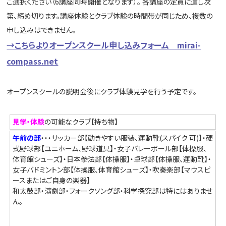
ご選択ください（6講座同時開催となります）。 各講座の定員に達し
次
第、締め切ります。講座体験とクラブ体験の時間帯が同じため、複数の
申し込みはできません。
→こちらよりオープンスクール申し込みフォーム mirai-
compass.net
オープンスクールの説明会後にクラブ体験見学を行う予定です。
見学・体験
の可能なクラブ【持ち物】
午前の部
・・・サッカー部【動きやすい服装、運動靴(スパイク 可)】・硬
式野球部【ユニホーム、野球道具】・女子バレーボール部【体操服、
体育館シューズ】・日本拳法部【体操服】・卓球部【体操服、運動靴】・
女子バドミントン部【体操服、体育館シューズ】・吹奏楽部【マウスピ
ースまたはご自身の楽器】
和太鼓部・演劇部・フォークソング部・科学探究部は特にはありませ
ん。