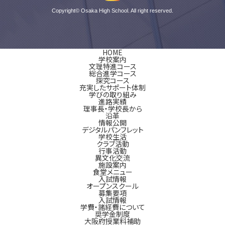
Copyright© Osaka High School. All right reserved.
HOME
学校案内
文理特進コース
総合進学コース
探究コース
充実したサポート体制
学びの取り組み
進路実績
理事長・学校長から
沿革
情報公開
デジタルパンフレット
学校生活
クラブ活動
行事活動
異文化交流
施設案内
食堂メニュー
入試情報
オープンスクール
募集要項
入試情報
学費・諸経費について
奨学金制度
大阪府授業料補助