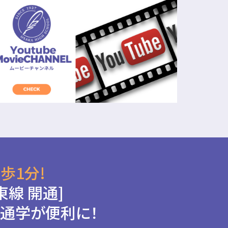
歩1分!
東線 開通]
通学が便利に！