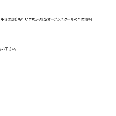
(＝午後の部)】も行います。来校型オープンスクールの全体説明
込み下さい。
０名)・