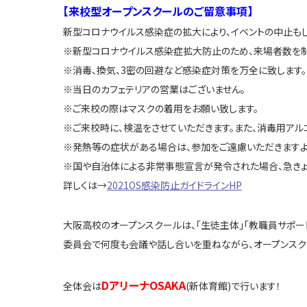
【来校型オープンスクールのご留意事項】
新型コロナウイルス感染症の拡大により、イベントの中止も
※新型コロナウイルス感染症拡大防止のため、来場者数を制
※消毒、換気、3密の回避など感染症対策を万全に致します。
※当日のカフェテリアの営業はございません。
※ご来校の際はマスクの着用をお願い致します。
※ご来校時に、検温をさせていただきます。また、消毒用アル
※発熱等の症状がある場合は、参加をご遠慮いただきますよ
※国や自治体による非常事態宣言が発令された場合、急きょ
詳しくは→
2021OS感染防止ガイドラインHP
大阪高校のオープンスクールは、「生徒主体」「教職員サポー
委員会で何度も会議や話し合いを重ねながら、オープンスク
DアリーナOSAKA
全体会は
(新体育館)で行います！