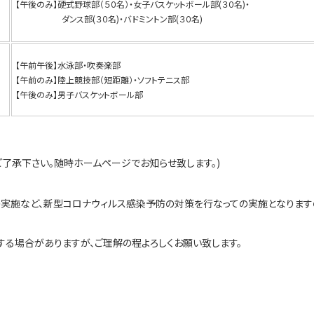
【午後のみ】硬式野球部（５０名）・女子バスケットボール部(３０名)・
ダンス部(３０名)・バドミントン部(３０名)
【
午前午後
】
水泳部・吹奏楽部
【午前のみ】陸上競技部（短距離）・ソフト
テニス部
【午後のみ】男子バスケットボール部
ご了承下さい。随時ホームページでお知らせ致します。)
の実施など、新型コロナウィルス感染予防の対策を行なっての実施となります
する場合がありますが、ご理解の程よろしくお願い致します。