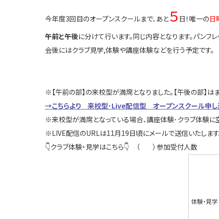
５
今年度3回目のオープンスクールまで、あと
日！唯一の
日
午前と午後
に分けて行います。同じ内容となります。パンフレ
会後にはクラブ見学,体験や講座体験などを行う予定です。
※【午前の部】の来校型が満席となりました。【午後の部】は
→
こちらより 来校型･Live
配信型 オープンスクール申し込みフ
※来校型が満席となっている場合、講座体験･クラブ体験に
※LIVE配信のURLは11月19日頃にメールで送信いたします
👇クラブ体験・見学はこちら👇 （ ）参加受付人数
体験・見学