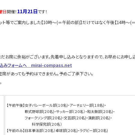
11月21日
曜日
開催！
です！
ット等でご案内しました【10時～(＝午前の部)】だけではなく午後【14時～
まだお席に余裕がございます。先着申し込みとなりますので、お早めにお申し
ォームへ mirai-compass.net
空席があっても予約はできません。予めご了承下さい。
。
【午前午後】女子バレーボール部(１０名)・アーチェリー部(１８名)・
軟式野球部(２０名)・サッカー部（２０名）・和太鼓部(２０名)・
フォークソング部(２０名)・文芸部(２０名)・演劇部(２
科学探究部(２０名）
【午前のみ】日本拳法部（２０名）卓球部(２０名)・ラグビー部(２０名)