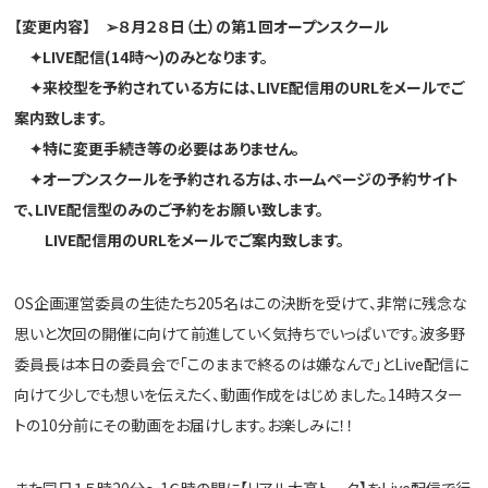
【変更内容】
➢
８月２８日（土）の第１回オープンスクール
✦
LIVE
配信(14時～)のみとなります。
✦
来校型を予約されている方には、
LIVE
配信用の
URL
をメールでご
案内致します。
✦
特に変更手続き等の必要はありません。
✦
オープンスクールを予約される方は、ホームページの予約サイト
で、
LIVE
配信型のみのご予約をお願い致します。
LIVE
配信用の
URL
をメールでご案内致します。
OS企画運営委員の生徒たち205名はこの決断を受けて、非常に残念な
思いと次回の開催に向けて前進していく気持ちでいっぱいです。波多野
委員長は本日の委員会で「このままで終るのは嫌なんで｣とLive配信に
向けて少しでも想いを伝えたく、動画作成をはじめました。14時スター
トの10分前にその動画をお届けします。お楽しみに！！
また同日１５時20分～1６時の間に【リアル大高トーク】をLive配信で行