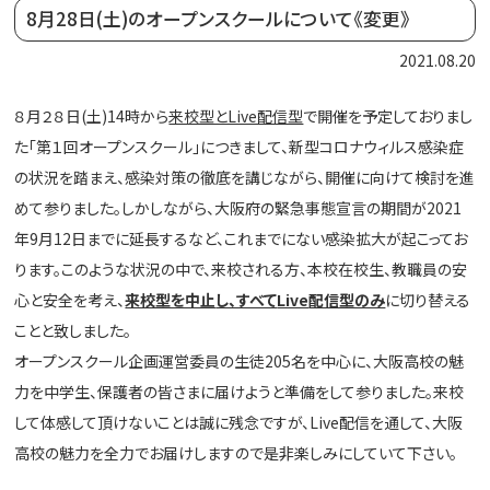
8月28日(土)のオープンスクールについて《変更》
2021.08.20
８月２８日(土)14時から
来校型とLive配信型
で開催を予定しておりまし
た｢第１回オープンスクール｣につきまして、新型コロナウィルス感染症
の状況を踏まえ、感染対策の徹底を講じながら、開催に向けて検討を進
めて参りました。しかしながら、大阪府の緊急事態宣言の期間が2021
年9月12日までに延長するなど、これまでにない感染拡大が起こってお
ります。このような状況の中で、来校される方、本校在校生、教職員の安
心と安全を考え、
来校型を中止
し、すべて
Live
配信型のみ
に切り替える
ことと致しました。
オープンスクール企画運営委員の生徒205名を中心に、大阪高校の魅
力を中学生、保護者の皆さまに届けようと準備をして参りました。来校
して体感して頂けないことは誠に残念ですが、Live配信を通して、大阪
高校の魅力を全力でお届けしますので是非楽しみにしていて下さい。