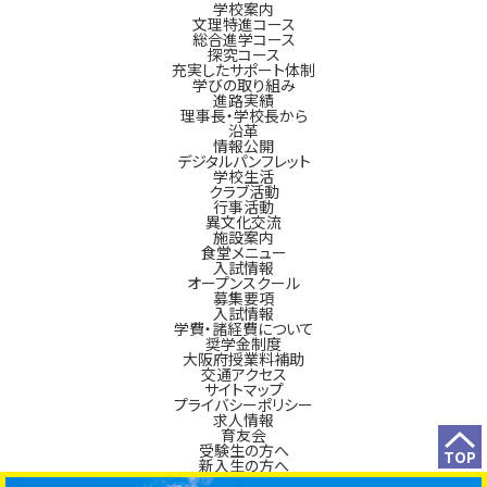
学校案内
文理特進コース
総合進学コース
探究コース
充実したサポート体制
学びの取り組み
進路実績
理事長・学校長から
沿革
情報公開
デジタルパンフレット
学校生活
クラブ活動
行事活動
異文化交流
施設案内
食堂メニュー
入試情報
オープンスクール
募集要項
入試情報
学費・諸経費について
奨学金制度
大阪府授業料補助
交通アクセス
サイトマップ
プライバシーポリシー
求人情報
育友会
受験生の方へ
TOP
新入生の方へ
在校生の方へ