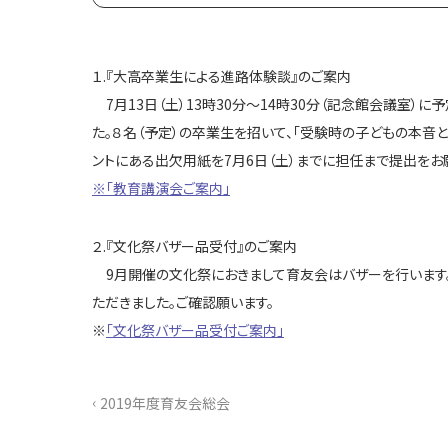
１.『大高卒業生による進路体験談』のご案内
7月13日（土）13時30分～14時30分（記念館会議室
た。８名（予定）の卒業生を招いて、「受験時の子どもの本音
ントにある出欠用紙を7月6日（土）までに担任まで提出をお
※「教育講演会ご案内」
２.『文化祭バザー品受付』のご案内
9月開催の文化祭におきまして育友会はバザーを行います。
ただきました。ご確認願います。
※
「文化祭バザー品受付ご案内」
‹
2019年度育友会総会