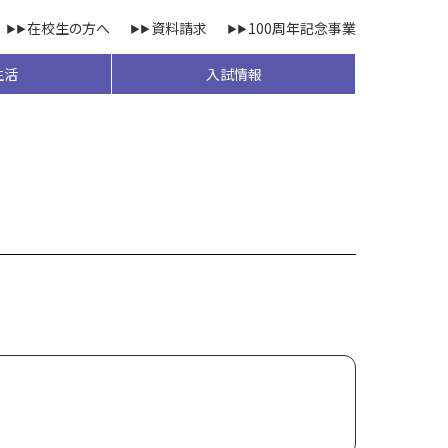
在校生の方へ
資料請求
100周年記念事業
生活
入試情報