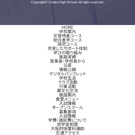
Copyright© Osaka High School. All right reserved.
HOME
学校案内
文理特進コース
総合進学コース
探究コース
充実したサポート体制
学びの取り組み
進路実績
理事長・学校長から
沿革
情報公開
デジタルパンフレット
学校生活
クラブ活動
行事活動
異文化交流
施設案内
食堂メニュー
入試情報
オープンスクール
募集要項
入試情報
学費・諸経費について
奨学金制度
大阪府授業料補助
交通アクセス