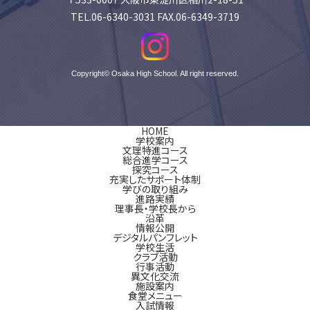
TEL.06-6340-3031 FAX.06-6349-3719
Copyright© Osaka High School. All right reserved.
HOME
学校案内
文理特進コース
総合進学コース
探究コース
充実したサポート体制
学びの取り組み
進路実績
理事長・学校長から
沿革
情報公開
デジタルパンフレット
学校生活
クラブ活動
行事活動
異文化交流
施設案内
食堂メニュー
入試情報