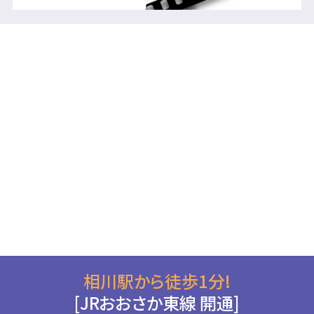
相川駅から徒歩1分!
[JRおおさか東線 開通]