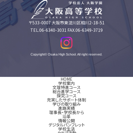
〒533-0007 大阪市東淀川区相川2-18-51
TEL.06-6340-3031 FAX.06-6349-3719
Copyright© Osaka High School. All right reserved.
HOME
学校案内
文理特進コース
総合進学コース
探究コース
充実したサポート体制
学びの取り組み
進路実績
理事長・学校長から
沿革
情報公開
デジタルパンフレット
学校生活