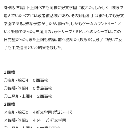
3回戦、三尾川・上畑ペアも同様に好文学園に敗れた。しかし3回戦まで
進んでいたペアには敗者復活戦があり、その対戦相手はまたしても好文
学園である。嫌な予感がしたが、勝った。しかもゲームカウント４－１と
いう楽勝であった。三尾川のカットサーブとミドルへのレシーブは、この
日完璧だった。また上畑も結構、前へ詰めた（攻めた）。男子に続いて女
子も中央進出という結果を残した。
１回戦
○左川・船石４－０西高校
○佐藤・笠間４－０豊島高校
○三尾川・上畑４－２西高校
２回戦
×左川・船石０－４好文学園（第2シード）
×佐藤・笠間３－４（４－７）好文学園
○三尾川・上畑４－０大手前高校