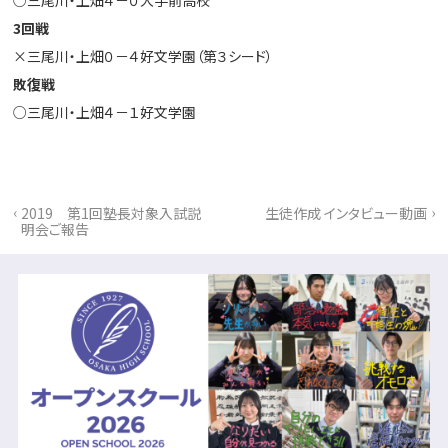
3
回戦
×三尾川・上畑０－４好文学園（第３シード）
敗復戦
○三尾川・上畑４－１好文学園
‹
›
2019 第1回塾長対象入試説
生徒作成 インタビュー動画
明会ご報告