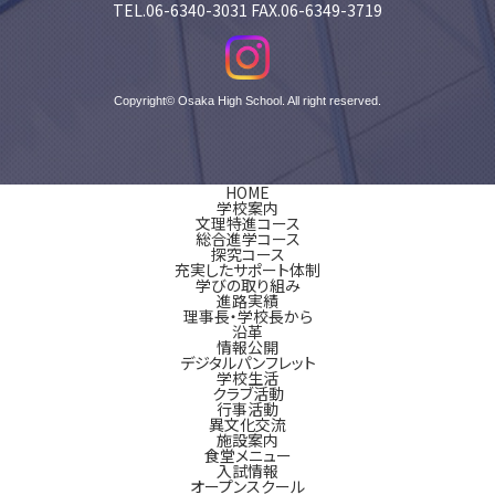
TEL.06-6340-3031 FAX.06-6349-3719
Copyright© Osaka High School. All right reserved.
HOME
学校案内
文理特進コース
総合進学コース
探究コース
充実したサポート体制
学びの取り組み
進路実績
理事長・学校長から
沿革
情報公開
デジタルパンフレット
学校生活
クラブ活動
行事活動
異文化交流
施設案内
食堂メニュー
入試情報
オープンスクール