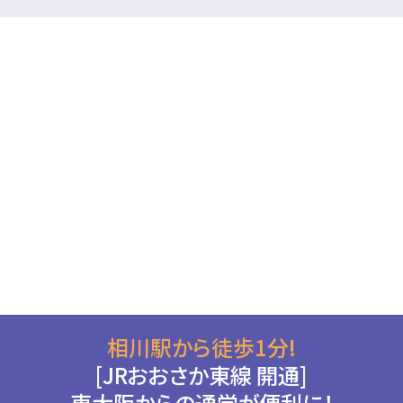
相川駅から徒歩1分!
[JRおおさか東線 開通]
東大阪からの通学が便利に！