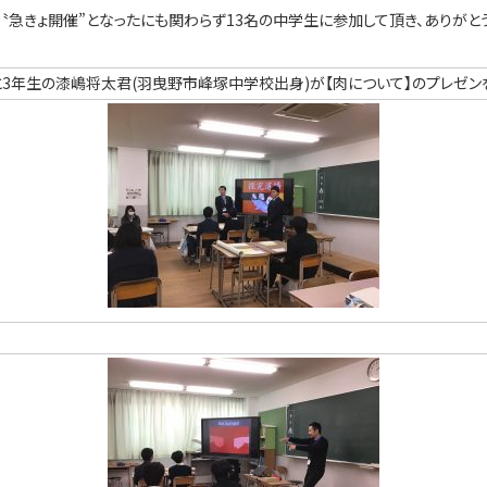
 〝急きょ開催”となったにも関わらず13名の中学生に参加して頂き、ありがと
科)と3年生の漆嶋将太君(羽曳野市峰塚中学校出身)が【肉について】のプレゼン