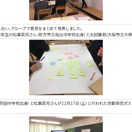
し合い、グループで意見をまとめて発表しました。
2年生の松葉菜月さん（枚方市立桜丘中学校出身）と太田肇君(大阪市立大桐
茨田中学校出身）と松葉菜月さんが11月17日（土）に行われた京都探究ポス