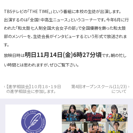
TBSテレビの「THE TIME,」という番組に本校の生徒が出演します。
出演するのは「全国！中高生ニュース」というコーナーです。今年6月に行
われた「和太鼓七人制全国大会女子の部」で全国優勝を飾った和太鼓
部のメンバーを、生徒会長がインタビューするという形式で放送されま
す。
明日11月14日(金)6時27分頃
放映日時は
です。朝の忙し
い時間とは思われますが、ぜひご覧下さい。
‹
›
【進学相談会】１０月１８・１９日
第4回オープンスクール(11/23)
の進学相談会に参加します。
について