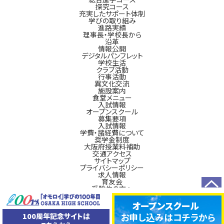
探究コース
充実したサポート体制
学びの取り組み
進路実績
理事長・学校長から
沿革
情報公開
デジタルパンフレット
学校生活
クラブ活動
行事活動
異文化交流
施設案内
食堂メニュー
入試情報
オープンスクール
募集要項
入試情報
学費・諸経費について
奨学金制度
大阪府授業料補助
交通アクセス
サイトマップ
プライバシーポリシー
求人情報
育友会
受験生の方へ
TOP
新入生の方へ
在校生の方へ
オープンスクール
卒業生の方へ
お申し込みは
コチラから
100周年記念サイトは
100周年記念事業
入試に関するお問い合わせ