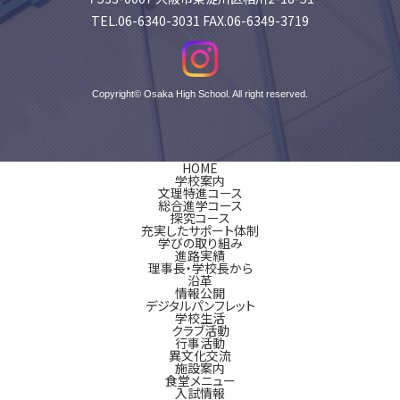
TEL.06-6340-3031 FAX.06-6349-3719
Copyright© Osaka High School. All right reserved.
HOME
学校案内
文理特進コース
総合進学コース
探究コース
充実したサポート体制
学びの取り組み
進路実績
理事長・学校長から
沿革
情報公開
デジタルパンフレット
学校生活
クラブ活動
行事活動
異文化交流
施設案内
食堂メニュー
入試情報