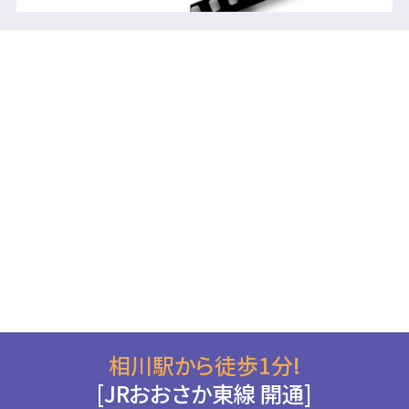
相川駅から徒歩1分!
[JRおおさか東線 開通]