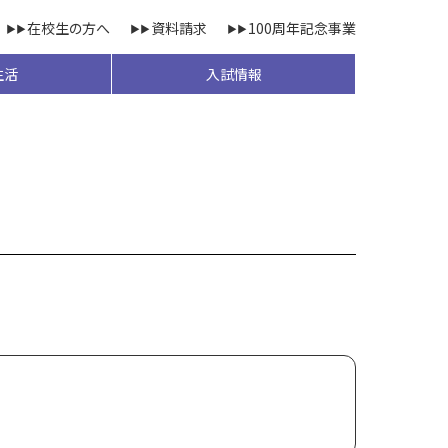
在校生の方へ
資料請求
100周年記念事業
生活
入試情報