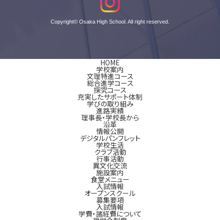
Copyright© Osaka High School. All right reserved.
HOME
学校案内
文理特進コース
総合進学コース
探究コース
充実したサポート体制
学びの取り組み
進路実績
理事長・学校長から
沿革
情報公開
デジタルパンフレット
学校生活
クラブ活動
行事活動
異文化交流
施設案内
食堂メニュー
入試情報
オープンスクール
募集要項
入試情報
学費・諸経費について