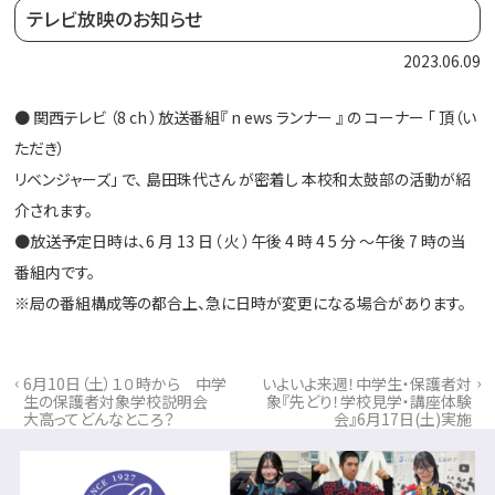
テレビ放映のお知らせ
2023.06.09
● 関西テレビ （8 ch ）放送番組『 n ews ランナー 』 の コーナー 「 頂（い
ただき）
リベンジャーズ」 で、 島田珠代さん が密着し 本校和太鼓部の活動が紹
介されます。
●放送予定日時は、6 月 13 日（ 火 ）午後 4 時 4 5 分 ～午後 7 時の当
番組内です。
※局の番組構成等の都合上、急に日時が変更になる場合があります。
‹
›
6月10日（土）１０時から 中学
いよいよ来週！中学生・保護者対
生の保護者対象学校説明会
象『先どり！学校見学・講座体験
大高ってどんなところ？
会』6月17日(土)実施