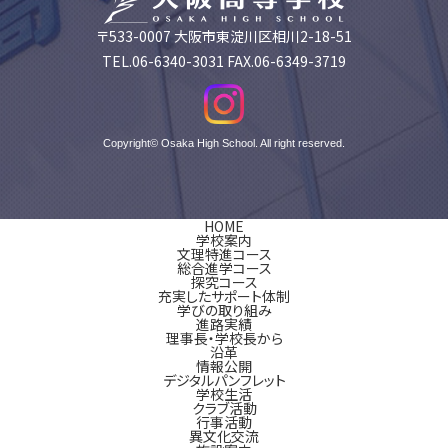
〒533-0007 大阪市東淀川区相川2-18-51
TEL.06-6340-3031 FAX.06-6349-3719
Copyright© Osaka High School. All right reserved.
HOME
学校案内
文理特進コース
総合進学コース
探究コース
充実したサポート体制
学びの取り組み
進路実績
理事長・学校長から
沿革
情報公開
デジタルパンフレット
学校生活
クラブ活動
行事活動
異文化交流