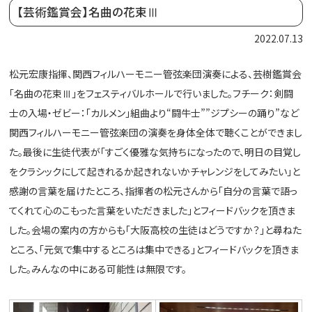
【芸術鑑賞会】名曲の花束Ⅲ
2022.07.13
松元宏康指揮、関西フィルハーモニー管弦楽団演奏による、芸樹鑑賞会
「名曲の花束Ⅲ」をフェスティバルホールで行いました。フチーク：剣闘
士の入場・ゼビー：「カルメン」組曲より“闘牛士””ジプシーの踊り”など
関西フィルハーモニー管弦楽団の演奏を身体全体で聴くことができまし
た。最後に生徒代表が「すごく優雅な気持ちになったので、明日の目覚し
をクラシックにして起きれるか起きれないかチャレンジをしてみたい」と
感謝の言葉を届けたところ、指揮者の松元さんから「自分の言葉で語っ
てくれて心のこもった言葉をいただきました」とフィードバックを頂きま
した。会場の案内の方からも「大阪高校の生徒はどうですか？」と尋ねた
ところ、「元気で集中するところは集中できる」とフィードバックを頂きま
した。みんなの中にある可能性は無限です。