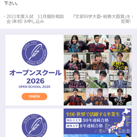
下さい。
‹
›
2021年度入試 11月個別相談
『文部科学大臣・総務大臣賞』を
会（来校）お申し込み
受賞!