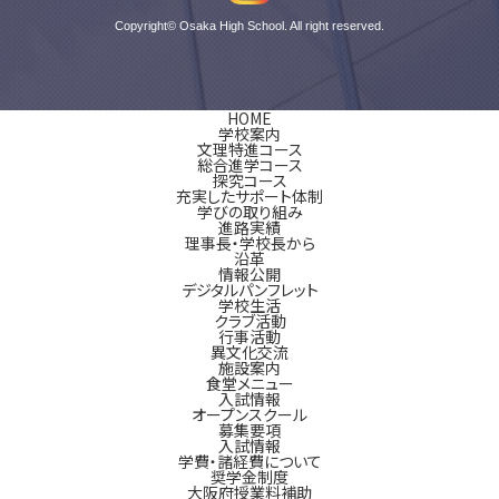
Copyright© Osaka High School. All right reserved.
HOME
学校案内
文理特進コース
総合進学コース
探究コース
充実したサポート体制
学びの取り組み
進路実績
理事長・学校長から
沿革
情報公開
デジタルパンフレット
学校生活
クラブ活動
行事活動
異文化交流
施設案内
食堂メニュー
入試情報
オープンスクール
募集要項
入試情報
学費・諸経費について
奨学金制度
大阪府授業料補助