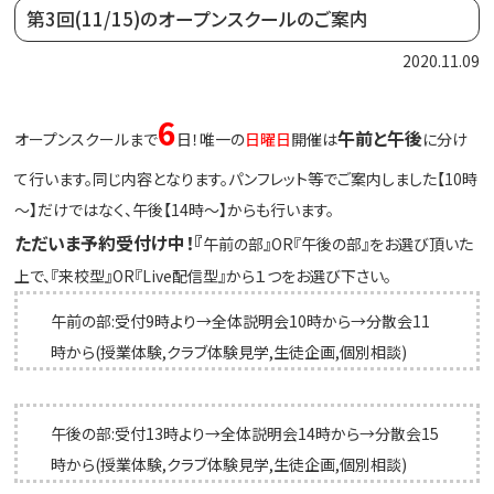
第3回(11/15)のオープンスクールのご案内
2020.11.09
6
午前と午後
オープンスクールまで
日！唯一の
日曜日
開催は
に分け
て行います。同じ内容となります。パンフレット等でご案内しました【10時
～】だけではなく、午後【14時～】からも行います。
ただいま予約受付け中！『
午前の部』OR『午後の部』をお選び頂いた
上で、『来校型』OR『Live配信型』から１つをお選び下さい。
午前の部:受付9時より→全体説明会10時から→分散会11
時から(授業体験,クラブ体験見学,生徒企画,個別相談)
午後の部:受付13時より→全体説明会14時から→分散会15
時から(授業体験,クラブ体験見学,生徒企画,個別相談)