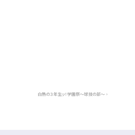
›
白熱の３年生ッ！学園祭～球技の部～