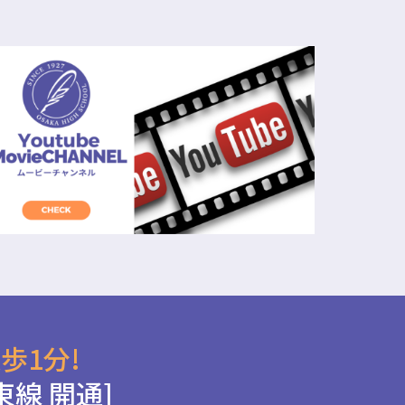
歩1分!
東線 開通]