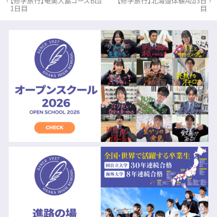
【修学旅行】奄美大島コースB団
【修学旅行】北海道体験A団3日
1日目
目