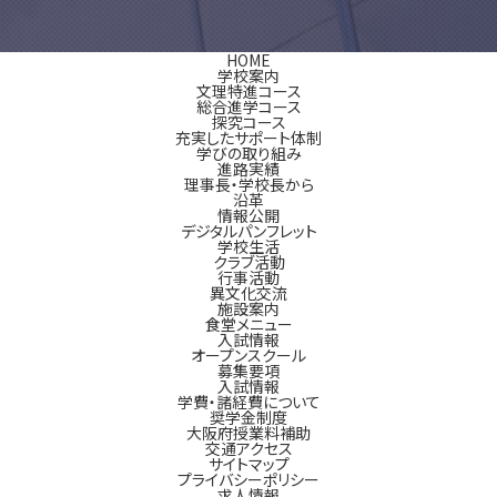
HOME
学校案内
文理特進コース
総合進学コース
探究コース
充実したサポート体制
学びの取り組み
進路実績
理事長・学校長から
沿革
情報公開
デジタルパンフレット
学校生活
クラブ活動
行事活動
異文化交流
施設案内
食堂メニュー
入試情報
オープンスクール
募集要項
入試情報
学費・諸経費について
奨学金制度
大阪府授業料補助
交通アクセス
サイトマップ
プライバシーポリシー
求人情報