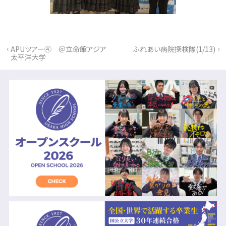
‹
›
APUツアー④ ＠立命館アジア
ふれあい病院探検隊(1/13)
太平洋大学