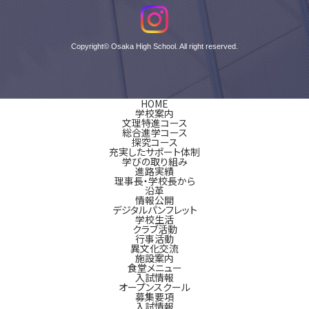
Copyright© Osaka High School. All right reserved.
HOME
学校案内
文理特進コース
総合進学コース
探究コース
充実したサポート体制
学びの取り組み
進路実績
理事長・学校長から
沿革
情報公開
デジタルパンフレット
学校生活
クラブ活動
行事活動
異文化交流
施設案内
食堂メニュー
入試情報
オープンスクール
募集要項
入試情報