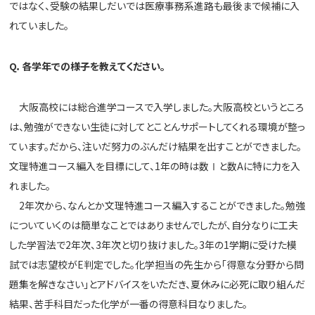
ではなく、
受験の結果しだいでは医療事務系進路も最後まで候補に入
れていま
した。
Q
．各学年での様子を教えてください。
大阪高校には総合進学コースで入学しました。大阪高校というところ
は、
勉強ができない生徒に対してとことんサポートしてくれる環境が整
っ
ています。だから、
注いだ努力のぶんだけ結果を出すことができました。
文理特進コース編入を目標にして、1年の時は数Ⅰ
と数Aに特に力を入
れました。
2年次から、なんとか文理特進コース編入することができました。勉強
についていくのは簡単なことではありませんでしたが、自分なり
に工夫
した学習法で2年次、3年次と切り抜けました。3年の1学期に受けた模
試では志望校がE判定でした。
化学担当の先生から「得意な分野から問
題集を解きなさい」とアドバイスをいただき、夏休み
に必死に取り組んだ
結果、
苦手科目だった化学が一番の得意科目なりました。