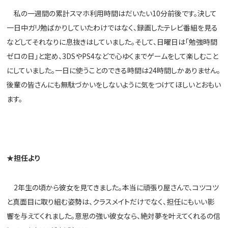
私の一週間の累計スマホ利用時間はだいたい10分前後です。
決して
一日中ガリ勉ばかりしていたわけではなく、録画したテレビ番
組を見る
などしてそれなりに息抜きはしていました。そして、
日曜日は「勉強時間
ゼロの日」と定め、3DSやPS4などで心ゆくまでゲームをして楽しむこと
にしてい
ました。一日に使うことのできる時間は24時間しかありません。
後輩の皆さんにも無駄づかいをしないように気をつけてほしいとお
もい
ます。
★
担任より
2年生の頃から彼女を見てきました。本当に頑張り屋さんで、
コツコツ
と真面目に取り組む姿勢は、クラスメイトだけでなく、
担任にもいい影
響を与えてくれました。意思の強い彼女なら、
絶対夢を叶えてくれるの信