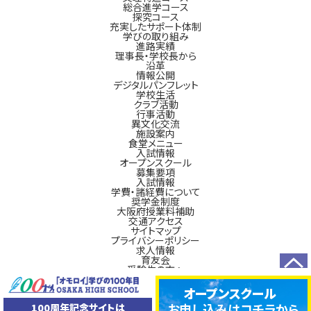
総合進学コース
探究コース
充実したサポート体制
学びの取り組み
進路実績
理事長・学校長から
沿革
情報公開
デジタルパンフレット
学校生活
クラブ活動
行事活動
異文化交流
施設案内
食堂メニュー
入試情報
オープンスクール
募集要項
入試情報
学費・諸経費について
奨学金制度
大阪府授業料補助
交通アクセス
サイトマップ
プライバシーポリシー
求人情報
育友会
受験生の方へ
TOP
新入生の方へ
在校生の方へ
オープンスクール
卒業生の方へ
お申し込みは
コチラから
100周年記念サイトは
100周年記念事業