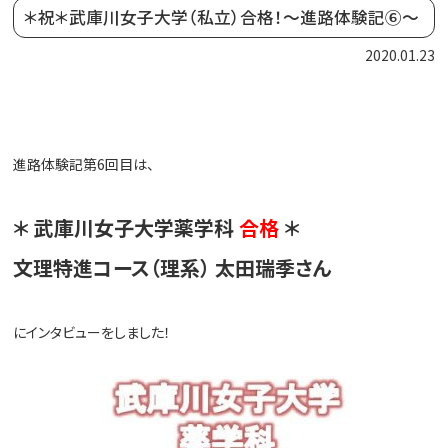
＊祝＊武庫川女子大学（私立）合格！～進路体験記⑥～
2020.01.23
進路体験記第6
回目は、
＊ 武庫川女子大学薬学科
合格
＊
文理特進コース（理系） 太田瑞季さん
にインタビューをしました！