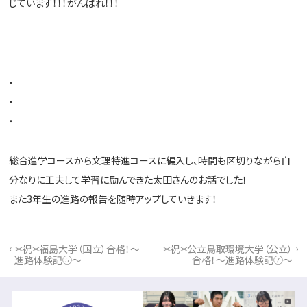
じています！！！がんばれ！！！
・
・
・
総合進学コースから文理特進コースに編入し、時間も区切りながら自
分なりに工夫して学習に励んできた太田さんのお話でした！
また
3
年生の進路の報告を随時アップしていきます！
‹
›
＊祝＊福島大学（国立）合格！～
＊祝＊公立鳥取環境大学（公立）
進路体験記⑤～
合格！～進路体験記⑦～