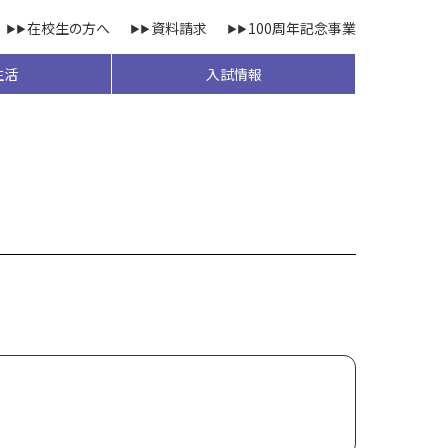
在校生の方へ
資料請求
100周年記念事業
生活
入試情報