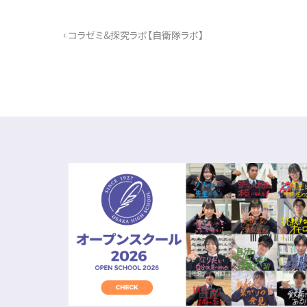
‹
コラゼミ&探究ラボ【自衛隊ラボ】