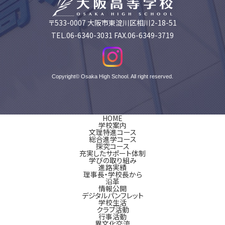
〒533-0007 大阪市東淀川区相川2-18-51
TEL.06-6340-3031 FAX.06-6349-3719
Copyright© Osaka High School. All right reserved.
HOME
学校案内
文理特進コース
総合進学コース
探究コース
充実したサポート体制
学びの取り組み
進路実績
理事長・学校長から
沿革
情報公開
デジタルパンフレット
学校生活
クラブ活動
行事活動
異文化交流