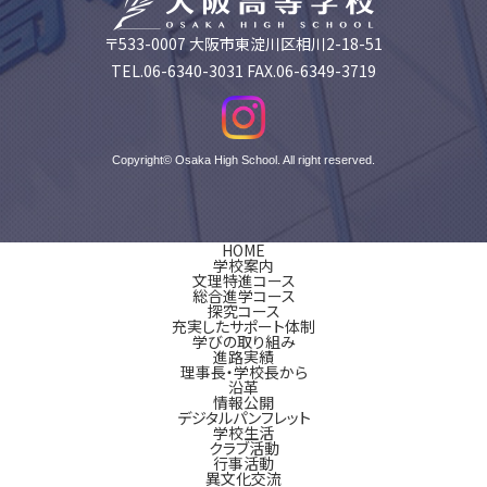
〒533-0007 大阪市東淀川区相川2-18-51
TEL.06-6340-3031 FAX.06-6349-3719
Copyright© Osaka High School. All right reserved.
HOME
学校案内
文理特進コース
総合進学コース
探究コース
充実したサポート体制
学びの取り組み
進路実績
理事長・学校長から
沿革
情報公開
デジタルパンフレット
学校生活
クラブ活動
行事活動
異文化交流