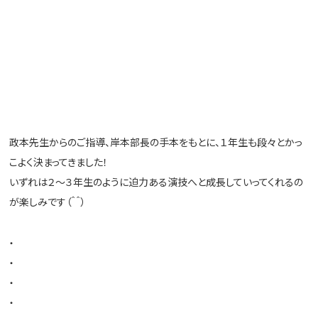
政本先生からのご指導、岸本部長の手本をもとに、１年生も段々とかっ
こよく決まってきました！
いずれは２～３年生のように迫力ある演技へと成長していってくれるの
が楽しみです（＾＾）
・
・
・
・