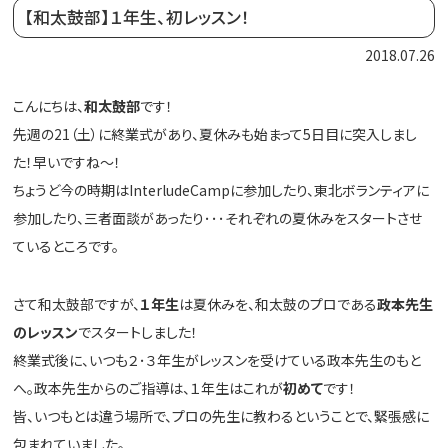
【和太鼓部】１年生、初レッスン！
2018.07.26
こんにちは、
和太鼓部
です！
先週の21（土）に終業式があり、夏休みも始まって5日目に突入しまし
た！早いですね～！
ちょうど今の時期はInterludeCampに参加したり、東北ボランティアに
参加したり、三者面談があったり･･･それぞれの夏休みをスタートさせ
ているところです。
さて和太鼓部ですが、
１年生
は夏休みを、和太鼓のプロである
政本先生
のレッスン
でスタートしました！
終業式後に、いつも２･３年生がレッスンを受けている政本先生のもと
へ。政本先生からのご指導は、１年生はこれが
初めて
です！
皆、いつもとは違う場所で、プロの先生に教わるということで、緊張感に
包まれていました。