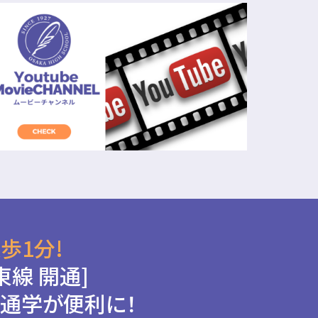
歩1分!
東線 開通]
通学が便利に！