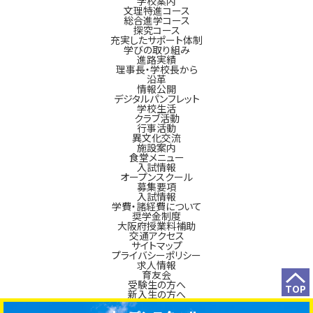
学校案内
文理特進コース
総合進学コース
探究コース
充実したサポート体制
学びの取り組み
進路実績
理事長・学校長から
沿革
情報公開
デジタルパンフレット
学校生活
クラブ活動
行事活動
異文化交流
施設案内
食堂メニュー
入試情報
オープンスクール
募集要項
入試情報
学費・諸経費について
奨学金制度
大阪府授業料補助
交通アクセス
サイトマップ
プライバシーポリシー
求人情報
育友会
受験生の方へ
TOP
新入生の方へ
在校生の方へ