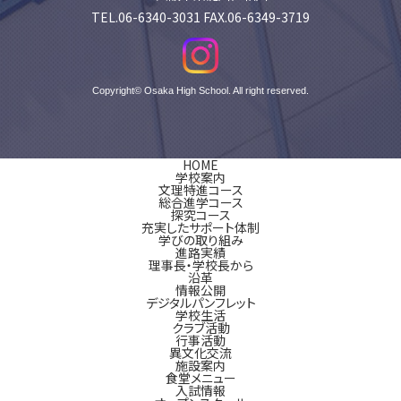
TEL.06-6340-3031 FAX.06-6349-3719
Copyright© Osaka High School. All right reserved.
HOME
学校案内
文理特進コース
総合進学コース
探究コース
充実したサポート体制
学びの取り組み
進路実績
理事長・学校長から
沿革
情報公開
デジタルパンフレット
学校生活
クラブ活動
行事活動
異文化交流
施設案内
食堂メニュー
入試情報