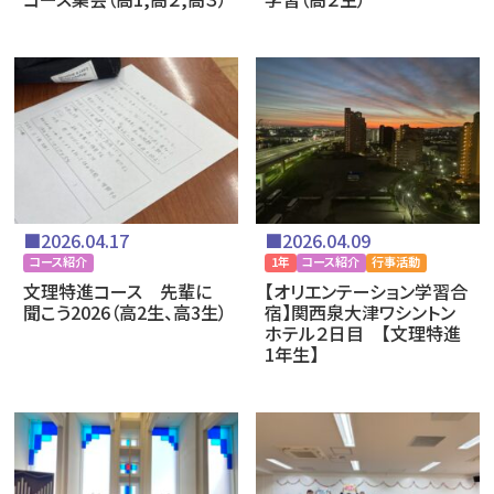
■2026.04.17
■2026.04.09
コース紹介
1年
コース紹介
行事活動
文理特進コース 先輩に
【オリエンテーション学習合
聞こう2026（高2生、高3生）
宿】関西泉大津ワシントン
ホテル２日目 【文理特進
1年生】