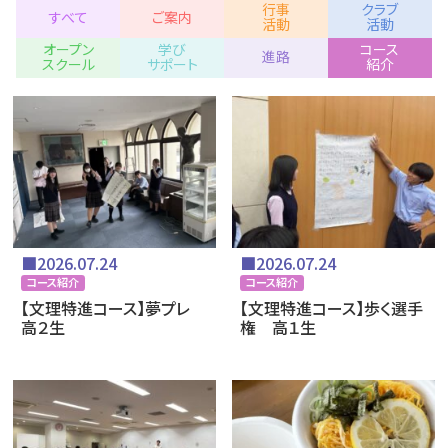
行事
クラブ
すべて
ご案内
活動
活動
オープン
学び
コース
進路
スクール
サポート
紹介
■2026.07.24
■2026.07.24
コース紹介
コース紹介
【文理特進コース】夢プレ
【文理特進コース】歩く選手
高２生
権 高１生