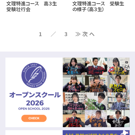
文理特進コース 高３生
文理特進コース 受験生
受験壮行会
の様子（高３生）
1 ／ 3
≫次へ