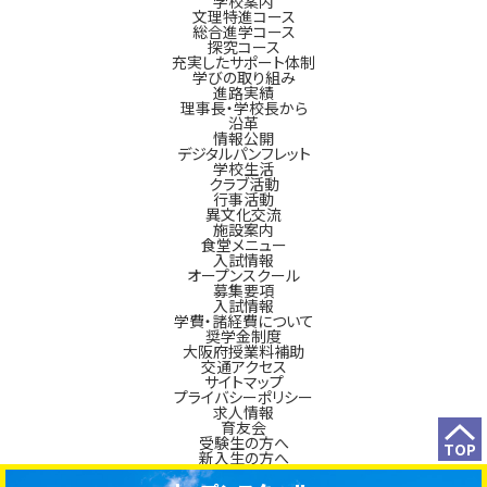
学校案内
文理特進コース
総合進学コース
探究コース
充実したサポート体制
学びの取り組み
進路実績
理事長・学校長から
沿革
情報公開
デジタルパンフレット
学校生活
クラブ活動
行事活動
異文化交流
施設案内
食堂メニュー
入試情報
オープンスクール
募集要項
入試情報
学費・諸経費について
奨学金制度
大阪府授業料補助
交通アクセス
サイトマップ
プライバシーポリシー
求人情報
育友会
受験生の方へ
TOP
新入生の方へ
在校生の方へ