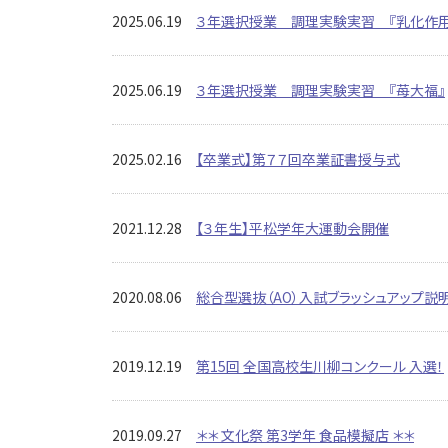
2025.06.19
３年選択授業 調理実験実習 『乳化作用
2025.06.19
３年選択授業 調理実験実習 『苺大福』
2025.02.16
【卒業式】第７７回卒業証書授与式
2021.12.28
【３年生】平松学年大運動会開催
2020.08.06
総合型選抜（AO）入試ブラッシュアップ説明
2019.12.19
第15回 全国高校生川柳コンクール 入選！
2019.09.27
＊＊ 文化祭 第3学年 食品模擬店 ＊＊