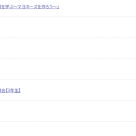
を学ぶ～マヨネーズを作ろう～』
会【3年生】