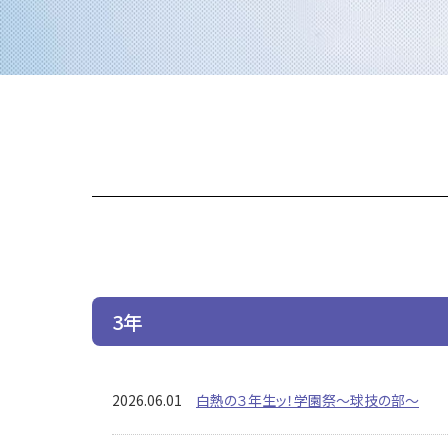
3年
2026.06.01
白熱の３年生ッ！学園祭～球技の部～