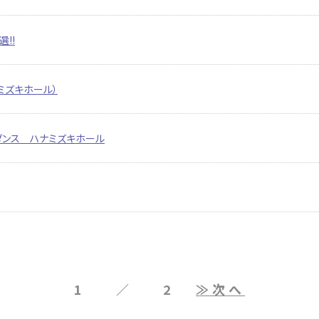
!!
ミズキホール）
イダンス ハナミズキホール
1 ／ 2
≫次へ